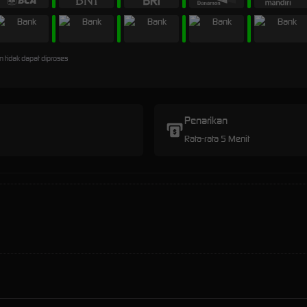
 tidak dapat diproses
Penarikan
Rata-rata 5 Menit