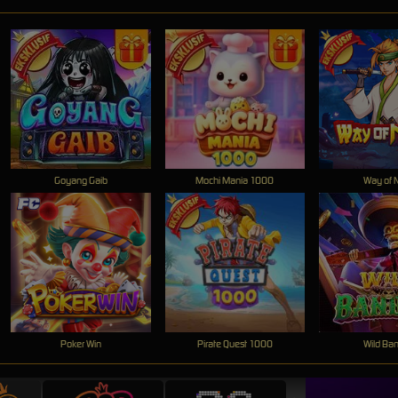
Goyang Gaib
Mochi Mania 1000
Way of N
Poker Win
Pirate Quest 1000
Wild Ban