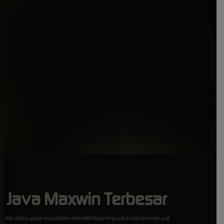
Pindai kode
untuk Und
Android A
88 Java Maxwin Terbesar
k slot online gacor merupakan alternatif terpenting untuk bisa bermain judi