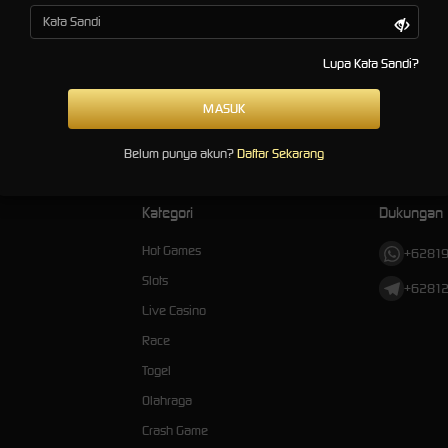
ngan peringkat nomor 1 yang perlu diketahui oleh semua orang. Selain itu, JAVASLOT88 juga secara
w dan masih banyak lagi. Agen daftar slot online terbaik diciptakan dengan promo bocoran slot gam
ng menjadi slot gacor. Ada banyak metode deposit yang Javaslot88 tawarkan mulai dari Crypto,
Lupa Kata Sandi?
 maka JAVASLOT88 mendaftarkan diri sebagai link login SLOT88 dan menjadi situs slot gacor terb
slot online dan slot88. Jangan lupa selalu minta RTP live slot kepada pihak admin JAVASLOT88 su
 murah yang dilengkapi jaringan toto slot 4d. Link alternatif situs slot gacor malam ini dan toto 
bagi pemain yang ingin selalu mendapatkan informasi akurat dan cepat tentang permainan slot dan 
 modern. Agen toto Macau 4D Javaslot88 pilihan terbaik 2026, menawarkan berbagai permainan pop
Belum punya akun?
Daftar Sekarang
Kategori
Dukungan
Hot Games
+6281
Slots
+6281
Live Casino
Race
Togel
Olahraga
Crash Game