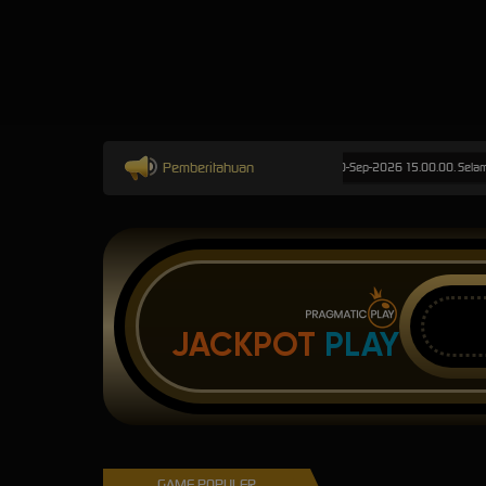
Pemberitahuan
P Virtual Sports pada 30-Jun-2026 dari 15.00.00 sampai 30-Sep-2026 15.00.00. Selama waktu in
JACKPOT
PLAY
GAME POPULER