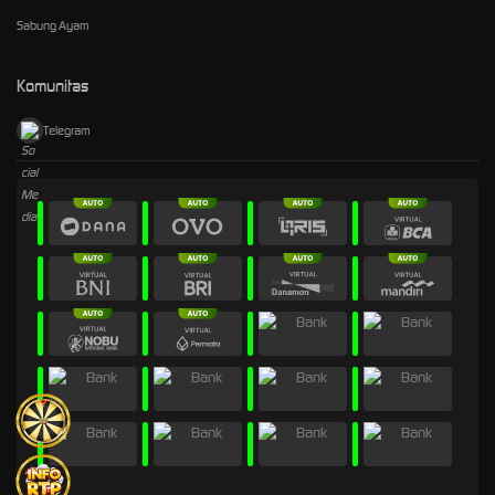
Sabung Ayam
Komunitas
Telegram