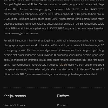
Dompet Digital sampai Pulsa. Semua metode deposito yang ada ini bebas dari biaya
admin. Oleh karena keuntungan yang diberikan oleh Slot88, maka JAVASLOT88
mendaftarkan diri sebagai link login SLOT88 dan menjadi situs slot gacor terbaik hari ini
2026 resmi. Sekarang waktu paling tepat untuk Kalian semua yang memiliki uang receh
agar bisa bergabung menjadi keluarga besar situs slot online dan slot88. Jangan lupa selalu
minta RTP live slot kepada pihak admin JAVASLOT88 supaya tidak mengalami kesulitan
untuk menang jackpot maxwin.
Javaslot88 sebagai mitra link situs togel toto gratis spins terpercaya paling murah yang
dilengkapi jaringan toto slot 4d. Link alternatif situs slot gacor malam ini dan toto togel 4D
resmi yang selalu aktif dan aman digunakan! Rekomendasi kemenangan nyata bagi
pemain slot online Indonesia. Situs Javaslot88 dirancang khusus bagi pemain yang ingin
selalu mendapatkan informasi akurat dan cepat tentang permainan slot dan toto gratis
spins. Hadirkan panduan lengkap cara main situs
toto slot
gacor 4D dan togel online 2026
dengan akses cepat, informasi akurat, dan sistem modern. Agen toto Macau 4D Javaslot88
pilihan terbaik 2026, menawarkan berbagai permainan populer dengan sistem stabil.
Kebijaksanaan
Platform
Situs Judi Slot Online
Promosi